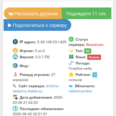
Рассказать друзьям
Подождите 10 сек.
Подключиться к серверу
Статус
IP адрес:
5.39.108.53:1425
сервера:
Выключен
Игроки:
0 из 0
Тип:
RP
Версия:
0.3.7-R2
Язык:
Russian
Погода:
Мод:
-
Голубое небо
Рекорд игроков:
27
Рейтинг:
1
игрок(ов)
голосов
Сайт сервера:
arizona-
ВКонтакте:
rasberry.vkweb.su
rasberryonline
Дата добавления:
2025-
03-06 21:02:20
Последнее обновление:
2026-08-02 02:21:51