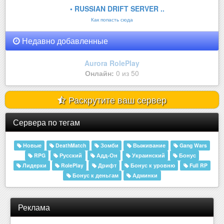
• RUSSIAN DRIFT SERVER ..
Как попасть сюда
Недавно добавленные
Aurora RolePlay
Онлайн:
0 из 50
Раскрутите ваш сервер
Сервера по тегам
Новые
DeathMatch
Зомби
Выживание
Gang Wars
RPG
Русский
Адд-Он
Украинский
Бонус
Лидерки
RolePlay
Дрифт
Бонус к уровню
Full RP
Бонус к деньгам
Админки
Реклама