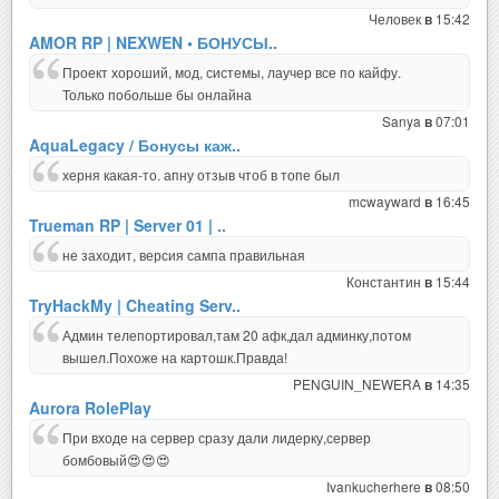
Человек
15:42
в
AMOR RP | NEXWEN • БОНУСЫ..
Проект хороший, мод, системы, лаучер все по кайфу.
Только побольше бы онлайна
Sanya
07:01
в
AquaLegacy / Бонусы каж..
херня какая-то. апну отзыв чтоб в топе был
mcwayward
16:45
в
Trueman RP | Server 01 | ..
не заходит, версия сампа правильная
Константин
15:44
в
TryHackMy | Cheating Serv..
Админ телепортировал,там 20 афк,дал админку,потом
вышел.Похоже на картошк.Правда!
PENGUIN_NEWERA
14:35
в
Aurora RolePlay
При входе на сервер сразу дали лидерку,сервер
бомбовый😍😍😍
Ivankucherhere
08:50
в