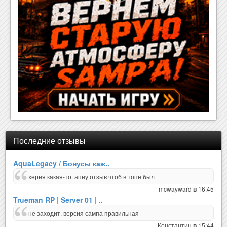
Последние отзывы
AquaLegacy / Бонусы каж..
херня какая-то. апну отзыв чтоб в топе был
mcwayward
16:45
в
Trueman RP | Server 01 | ..
не заходит, версия сампа правильная
Константин
15:44
в