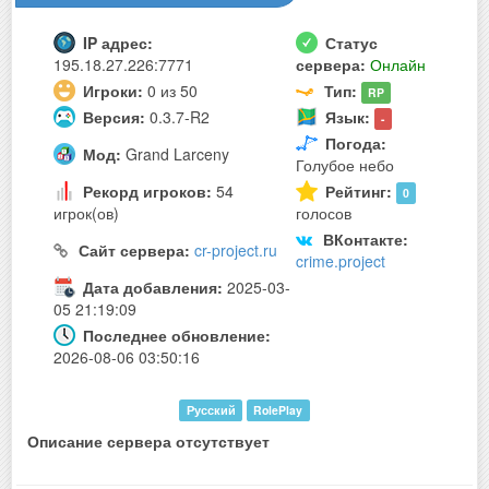
IP адрес:
Статус
195.18.27.226:7771
сервера:
Онлайн
Игроки:
0 из 50
Тип:
RP
Версия:
0.3.7-R2
Язык:
-
Погода:
Мод:
Grand Larceny
Голубое небо
Рекорд игроков:
54
Рейтинг:
0
игрок(ов)
голосов
ВКонтакте:
Сайт сервера:
cr-project.ru
crime.project
Дата добавления:
2025-03-
05 21:19:09
Последнее обновление:
2026-08-06 03:50:16
Русский
RolePlay
Описание сервера отсутствует