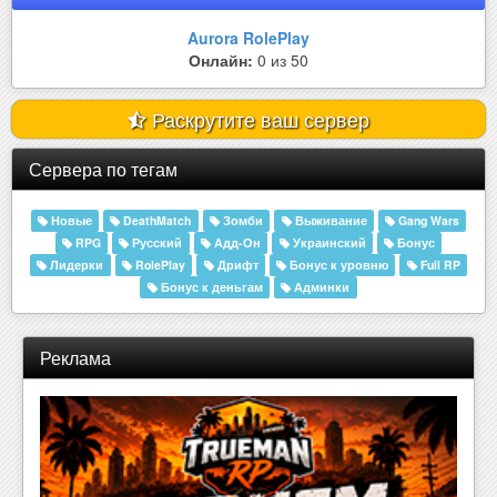
Aurora RolePlay
Онлайн:
0 из 50
Раскрутите ваш сервер
Сервера по тегам
Новые
DeathMatch
Зомби
Выживание
Gang Wars
RPG
Русский
Адд-Он
Украинский
Бонус
Лидерки
RolePlay
Дрифт
Бонус к уровню
Full RP
Бонус к деньгам
Админки
Реклама