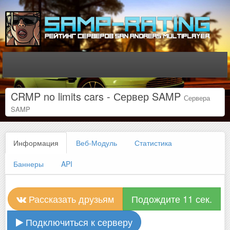
CRMP no limits cars - Сервер SAMP
Сервера
SAMP
Информация
Веб-Модуль
Статистика
Баннеры
API
Рассказать друзьям
Подождите 10 сек.
Подключиться к серверу