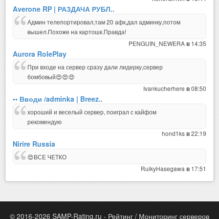
Averone RP | РАЗДАЧА РУБЛ..
Админ телепортировал,там 20 афк,дал админку,потом
вышел.Похоже на картошк.Правда!
PENGUIN_NEWERA
14:35
в
Aurora RolePlay
При входе на сервер сразу дали лидерку,сервер
бомбовый😍😍😍
Ivankucherhere
08:50
в
•• Вводи /adminka | Breez..
хороший и веселый сервер, поиграл с кайфом
рекомендую
hond1ks
22:19
в
Nirire Russia
😍ВСЕ ЧЕТКО
RuikyHasegawa
17:51
в
© 2016-2026 SAMP-Rating.ru - Рейтинг / Мониторинг серверов