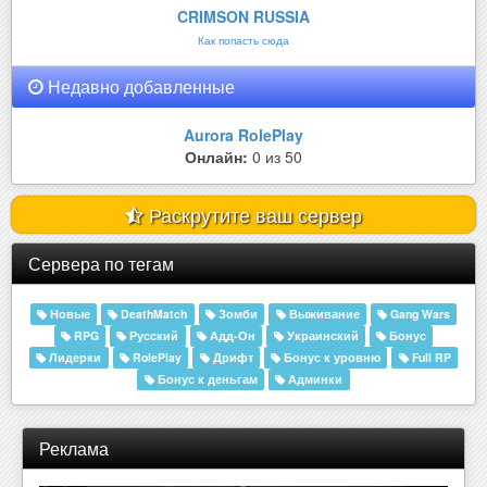
CRIMSON RUSSIA
Как попасть сюда
Недавно добавленные
Aurora RolePlay
Онлайн:
0 из 50
Раскрутите ваш сервер
Сервера по тегам
Новые
DeathMatch
Зомби
Выживание
Gang Wars
RPG
Русский
Адд-Он
Украинский
Бонус
Лидерки
RolePlay
Дрифт
Бонус к уровню
Full RP
Бонус к деньгам
Админки
Реклама