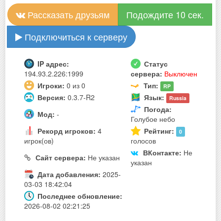
Рассказать друзьям
Подождите 10 сек.
Подключиться к серверу
IP адрес:
Статус
194.93.2.226:1999
сервера:
Выключен
Игроки:
0 из 0
Тип:
RP
Версия:
0.3.7-R2
Язык:
Russia
Погода:
Мод:
-
Голубое небо
Рекорд игроков:
4
Рейтинг:
0
игрок(ов)
голосов
ВКонтакте:
Не
Сайт сервера:
Не указан
указан
Дата добавления:
2025-
03-03 18:42:04
Последнее обновление:
2026-08-02 02:21:25