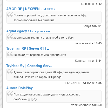
Человек
15:42
в
AMOR RP | NEXWEN • БОНУС ..
Проект хороший, мод, системы, лаучер все по кайфу.
Только побольше бы онлайна
Sanya
07:01
в
AquaLegacy / Бонусы каж..
херня какая-то. апну отзыв чтоб в топе был
mcwayward
16:45
в
Trueman RP | Server 01 | ..
не заходит, версия сампа правильная
Константин
15:44
в
TryHackMy | Cheating Serv..
Админ телепортировал,там 20 афк,дал админку,потом
вышел.Похоже на картошк.Правда!
PENGUIN_NEWERA
14:35
в
Aurora RolePlay
При входе на сервер сразу дали лидерку,сервер
бомбовый😍😍😍
Ivankucherhere
08:50
в