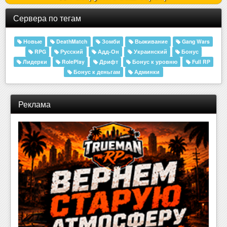
Сервера по тегам
Новые
DeathMatch
Зомби
Выживание
Gang Wars
RPG
Русский
Адд-Он
Украинский
Бонус
Лидерки
RolePlay
Дрифт
Бонус к уровню
Full RP
Бонус к деньгам
Админки
Реклама