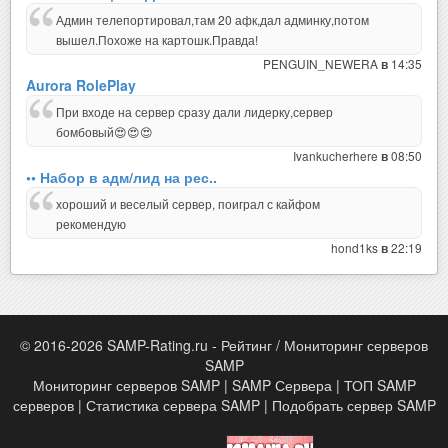
Админ телепортировал,там 20 афк,дал админку,потом
вышел.Похоже на картошк.Правда!
PENGUIN_NEWERA
14:35
в
Aurora RolePlay
При входе на сервер сразу дали лидерку,сервер
бомбовый😍😍😍
Ivankucherhere
08:50
в
•• Набор в адм/лид на рес..
хороший и веселый сервер, поиграл с кайфом
рекомендую
hond1ks
22:19
в
© 2016-2026 SAMP-Rating.ru - Рейтинг / Мониторинг серверов
SAMP
Мониторинг серверов SAMP | SAMP Сервера | ТОП SAMP
серверов | Статистика сервера SAMP | Подобрать сервер SAMP