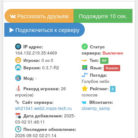
Рассказать друзьям
Подождите 10 сек.
Подключиться к серверу
IP адрес:
Статус
164.132.219.35:4469
сервера:
Выключен
Игроки:
0 из 0
Тип:
RP
Версия:
0.3.7-R2
Язык:
Russian
Погода:
Мод:
-
Голубое небо
Рекорд игроков:
26
Рейтинг:
0
игрок(ов)
голосов
Сайт сервера:
ВКонтакте:
wh21541.web2.maze-tech.ru
clownrp_samp
Дата добавления:
2025-
03-02 01:48:11
Последнее обновление:
2026-08-02 02:21:14