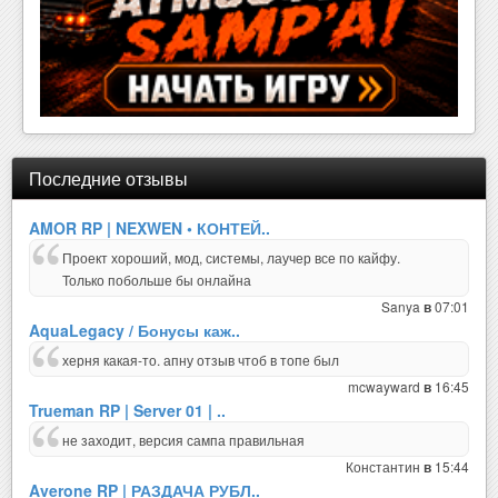
Последние отзывы
AMOR RP | NEXWEN • КОНТЕЙ..
Проект хороший, мод, системы, лаучер все по кайфу.
Только побольше бы онлайна
Sanya
07:01
в
AquaLegacy / Бонусы каж..
херня какая-то. апну отзыв чтоб в топе был
mcwayward
16:45
в
Trueman RP | Server 01 | ..
не заходит, версия сампа правильная
Константин
15:44
в
Averone RP | РАЗДАЧА РУБЛ..