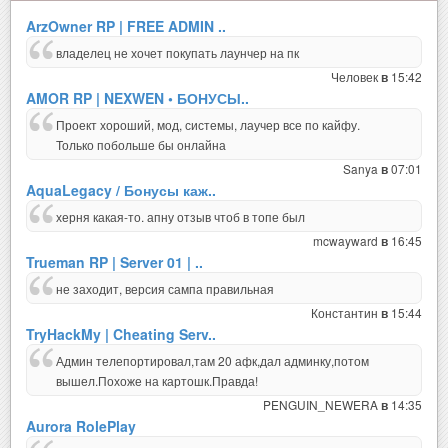
ArzOwner RP | FREE ADMIN ..
владелец не хочет покупать лаунчер на пк
Человек
15:42
в
AMOR RP | NEXWEN • БОНУСЫ..
Проект хороший, мод, системы, лаучер все по кайфу.
Только побольше бы онлайна
Sanya
07:01
в
AquaLegacy / Бонусы каж..
херня какая-то. апну отзыв чтоб в топе был
mcwayward
16:45
в
Trueman RP | Server 01 | ..
не заходит, версия сампа правильная
Константин
15:44
в
TryHackMy | Cheating Serv..
Админ телепортировал,там 20 афк,дал админку,потом
вышел.Похоже на картошк.Правда!
PENGUIN_NEWERA
14:35
в
Aurora RolePlay