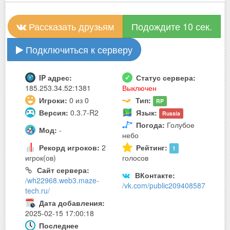
Рассказать друзьям
Подождите 10 сек.
Подключиться к серверу
IP адрес:
Статус сервера:
185.253.34.52:1381
Выключен
Игроки:
0 из 0
Тип:
RP
Версия:
0.3.7-R2
Язык:
Russia
Погода:
Голубое
Мод:
-
небо
Рекорд игроков:
2
Рейтинг:
1
игрок(ов)
голосов
Сайт сервера:
ВКонтакте:
/wh22968.web3.maze-
/vk.com/public209408587
tech.ru/
Дата добавления:
2025-02-15 17:00:18
Последнее