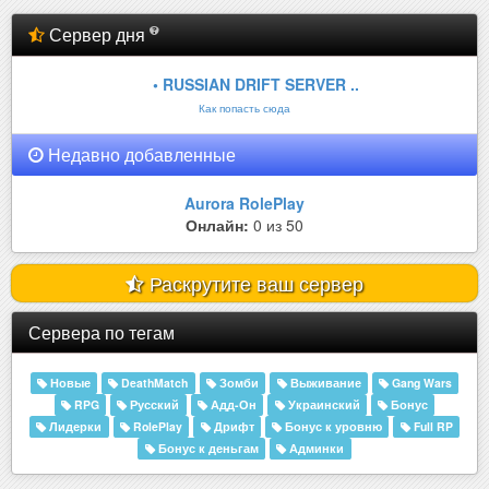
Сервер дня
• RUSSIAN DRIFT SERVER ..
Как попасть сюда
Недавно добавленные
Aurora RolePlay
Онлайн:
0 из 50
Раскрутите ваш сервер
Сервера по тегам
Новые
DeathMatch
Зомби
Выживание
Gang Wars
RPG
Русский
Адд-Он
Украинский
Бонус
Лидерки
RolePlay
Дрифт
Бонус к уровню
Full RP
Бонус к деньгам
Админки