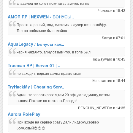
владелец не хочет покупать лаунчер на пк
Человек
15:42
в
AMOR RP | NEXWEN • БОНУСЫ..
Проект хороший, мод, системы, лаучер все по кайфу.
Только побольше бы онлайна
Sanya
07:01
в
AquaLegacy / Бонусы каж..
херня какая-то. апну отзыв чтоб в топе был
mcwayward
16:45
в
Trueman RP | Server 01 | ..
не заходит, версия сампа правильная
Константин
15:44
в
TryHackMy | Cheating Serv..
Админ телепортировал,там 20 афк,дал админку,потом
вышел.Похоже на картошк.Правда!
PENGUIN_NEWERA
14:35
в
Aurora RolePlay
При входе на сервер сразу дали лидерку,сервер
бомбовый😍😍😍