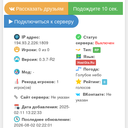
Рассказать друзьям
Подождите 10 сек.
Подключиться к серверу
IP адрес:
Статус
194.93.2.226:1809
сервера:
Выключен
Игроки:
0 из 0
Тип:
RP
Язык:
Версия:
0.3.7-R2
HostGta.Ru
Погода:
Мод:
-
Голубое небо
Рекорд игроков:
1
Рейтинг:
0
игрок(ов)
голосов
ВКонтакте:
Не
Сайт сервера:
Не указан
указан
Дата добавления:
2025-
02-11 13:22:33
Последнее обновление:
2026-08-02 02:22:01