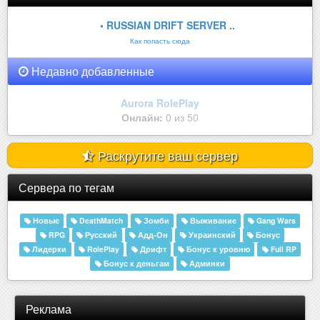
• RUSSIAN DRIFT SERVER ..
Как попасть сюда
Недавно добавленные
Aurora RolePlay
Онлайн:
0 из 50
Раскрутите ваш сервер
Сервера по тегам
Новые
DeathMatch
Зомби
Выживание
Gang Wars
RPG
Русский
Адд-Он
Украинский
Бонус
Лидерки
RolePlay
Дрифт
Бонус к уровню
Full RP
Бонус к деньгам
Админки
Реклама