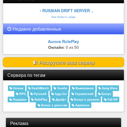
• RUSSIAN DRIFT SERVER ..
Как попасть сюда
Недавно добавленные
Aurora RolePlay
Онлайн:
0 из 50
Раскрутите ваш сервер
Сервера по тегам
Новые
DeathMatch
Зомби
Выживание
Gang Wars
RPG
Русский
Адд-Он
Украинский
Бонус
Лидерки
RolePlay
Дрифт
Бонус к уровню
Full RP
Бонус к деньгам
Админки
Реклама