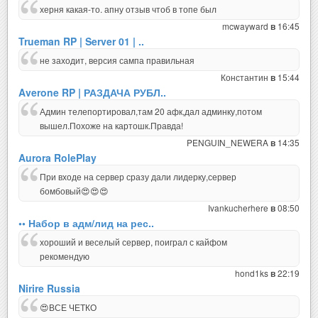
херня какая-то. апну отзыв чтоб в топе был
mcwayward
16:45
в
Trueman RP | Server 01 | ..
не заходит, версия сампа правильная
Константин
15:44
в
Averone RP | РАЗДАЧА РУБЛ..
Админ телепортировал,там 20 афк,дал админку,потом
вышел.Похоже на картошк.Правда!
PENGUIN_NEWERA
14:35
в
Aurora RolePlay
При входе на сервер сразу дали лидерку,сервер
бомбовый😍😍😍
Ivankucherhere
08:50
в
•• Набор в адм/лид на рес..
хороший и веселый сервер, поиграл с кайфом
рекомендую
hond1ks
22:19
в
Nirire Russia
😍ВСЕ ЧЕТКО