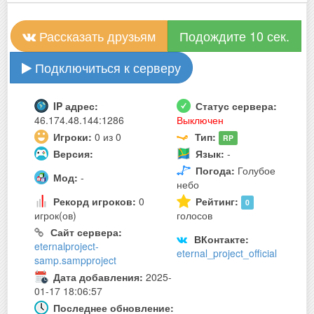
Рассказать друзьям
Подождите 10 сек.
Подключиться к серверу
IP адрес:
Статус сервера:
46.174.48.144:1286
Выключен
Игроки:
0 из 0
Тип:
RP
Версия:
Язык:
-
Погода:
Голубое
Мод:
-
небо
Рекорд игроков:
0
Рейтинг:
0
игрок(ов)
голосов
Сайт сервера:
ВКонтакте:
eternalproject-
eternal_project_official
samp.sampproject
Дата добавления:
2025-
01-17 18:06:57
Последнее обновление: