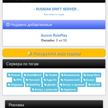
• RUSSIAN DRIFT SERVER ..
Как попасть сюда
Недавно добавленные
Aurora RolePlay
Онлайн:
0 из 50
Раскрутите ваш сервер
Сервера по тегам
Новые
DeathMatch
Зомби
Выживание
Gang Wars
RPG
Русский
Адд-Он
Украинский
Бонус
Лидерки
RolePlay
Дрифт
Бонус к уровню
Full RP
Бонус к деньгам
Админки
Реклама