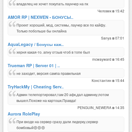
владелец не хочет покупать лаунчер на пк
Человек
15:42
в
AMOR RP | NEXWEN • БОНУСЫ..
Проект хороший, мод, системы, лаучер все по кайфу.
Только побольше бы онлайна
Sanya
07:01
в
AquaLegacy / Бонусы каж..
херня какая-то. апну отзыв чтоб в топе был
mcwayward
16:45
в
Trueman RP | Server 01 | ..
не заходит, версия сампа правильная
Константин
15:44
в
TryHackMy | Cheating Serv..
Админ телепортировал,там 20 афк,дал админку,потом
вышел.Похоже на картошк.Правда!
PENGUIN_NEWERA
14:35
в
Aurora RolePlay
При входе на сервер сразу дали лидерку,сервер
бомбовый😍😍😍