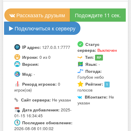
Рассказать друзьям
Подождите 10 сек.
Подключиться к серверу
Статус
IP адрес:
127.0.0.1:7777
сервера:
Выключен
Игроки:
0 из 0
Тип:
RP
Версия:
Язык:
-
Погода:
Мод:
-
Голубое небо
Рекорд игроков:
0
Рейтинг:
1
игрок(ов)
голосов
ВКонтакте:
Не
Сайт сервера:
Не указан
указан
Дата добавления:
2025-
01-15 16:34:45
Последнее обновление:
2026-08-08 01:00:02