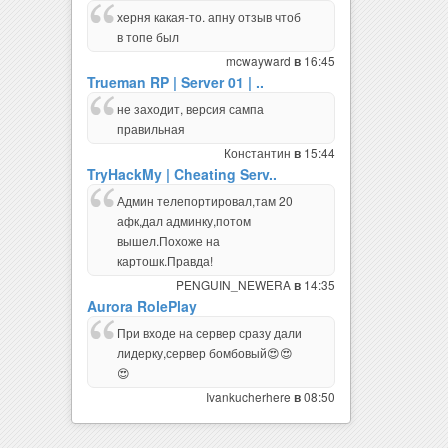
херня какая-то. апну отзыв чтоб
в топе был
mcwayward
16:45
в
Trueman RP | Server 01 | ..
не заходит, версия сампа
правильная
Константин
15:44
в
TryHackMy | Cheating Serv..
Админ телепортировал,там 20
афк,дал админку,потом
вышел.Похоже на
картошк.Правда!
PENGUIN_NEWERA
14:35
в
Aurora RolePlay
При входе на сервер сразу дали
лидерку,сервер бомбовый😍😍
😍
Ivankucherhere
08:50
в