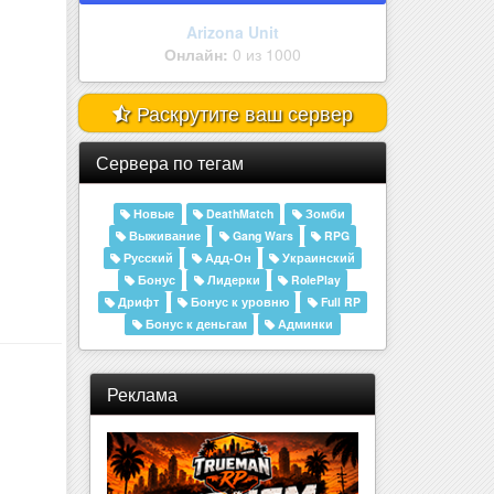
Arizona BYBADR | Ser | Ждём им..
Онлайн:
0 из 1000
Раскрутите ваш сервер
Сервера по тегам
Новые
DeathMatch
Зомби
Выживание
Gang Wars
RPG
Русский
Адд-Он
Украинский
Бонус
Лидерки
RolePlay
Дрифт
Бонус к уровню
Full RP
Бонус к деньгам
Админки
Реклама