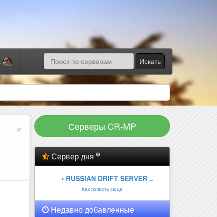
Искать
а
Серверы CR-MP
×
Сервер дня
• RUSSIAN DRIFT SERVER ..
Как попасть сюда
Недавно добавленные