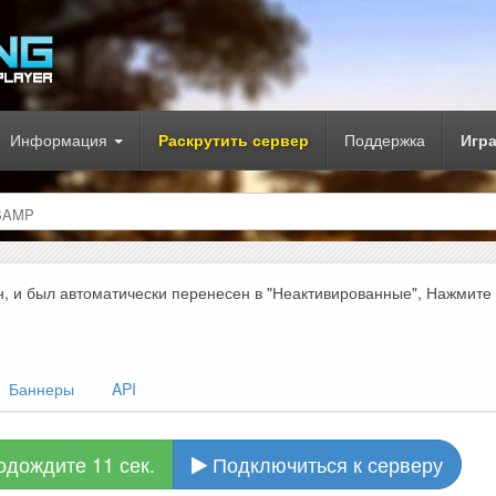
Информация
Раскрутить сервер
Поддержка
Игр
SAMP
н, и был автоматически перенесен в "Неактивированные", Нажмите
Баннеры
API
одождите 10 сек.
Подключиться к серверу