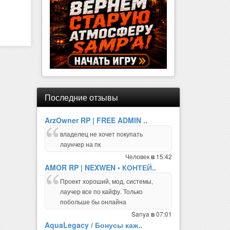
Последние отзывы
ArzOwner RP | FREE ADMIN ..
владелец не хочет покупать
лаунчер на пк
Человек
15:42
в
AMOR RP | NEXWEN • КОНТЕЙ..
Проект хороший, мод, системы,
лаучер все по кайфу. Только
побольше бы онлайна
Sanya
07:01
в
AquaLegacy / Бонусы каж..