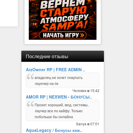
Последние отзывы
ArzOwner RP | FREE ADMIN ..
владелец не хочет покупать
лаунчер на пк
Человек
15:42
в
AMOR RP | NEXWEN • БОНУСЫ..
Проект хороший, мод, системы,
лаучер все по кайфу. Только
побольше бы онлайна
Sanya
07:01
в
AquaLegacy / Бонусы каж..