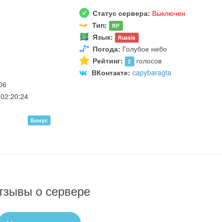
Статус сервера:
Выключен
Тип:
RP
Язык:
Russia
Погода:
Голубое небо
Рейтинг:
голосов
2
ВКонтакте:
capybaragta
06
02:20:24
Бонус
тзывы о сервере