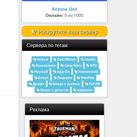
ARIZONA | GELIK
Раскрутите ваш сервер
Сервера по тегам
Новые
DeathMatch
Зомби
Выживание
Gang Wars
RPG
Русский
Адд-Он
Украинский
Бонус
Лидерки
RolePlay
Дрифт
Бонус к уровню
Full RP
Бонус к деньгам
Админки
Реклама