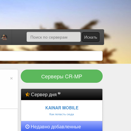
Искать
а
Серверы CR-MP
×
Сервер дня
KAINAR MOBILE
Как попасть сюда
Недавно добавленные