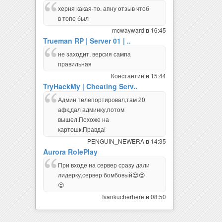
херня какая-то. апну отзыв чтоб
в топе был
mcwayward
16:45
в
Trueman RP | Server 01 | ..
не заходит, версия сампа
правильная
Константин
15:44
в
TryHackMy | Cheating Serv..
Админ телепортировал,там 20
афк,дал админку,потом
вышел.Похоже на
картошк.Правда!
PENGUIN_NEWERA
14:35
в
Aurora RolePlay
При входе на сервер сразу дали
лидерку,сервер бомбовый😍😍
😍
Ivankucherhere
08:50
в