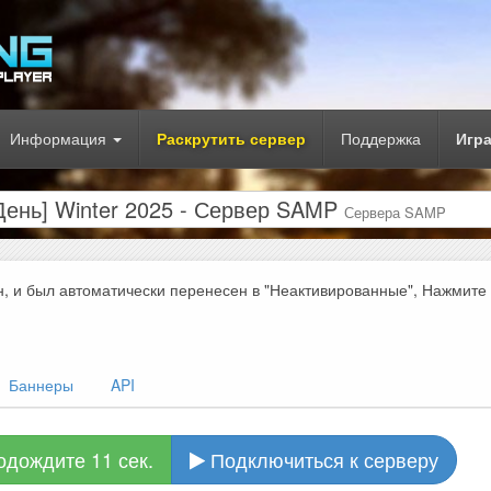
Информация
Раскрутить сервер
Поддержка
Игр
ень] Winter 2025 - Сервер SAMP
Сервера SAMP
н, и был автоматически перенесен в "Неактивированные", Нажмите
Баннеры
API
одождите 10 сек.
Подключиться к серверу