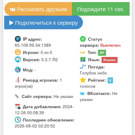
Рассказать друзьям
Подождите 10 сек.
Подключиться к серверу
IP адрес:
Статус
65.108.99.34:1389
сервера:
Выключен
Игроки:
0 из 0
Тип:
RP
Версия:
0.3.7-R2
Язык:
Russian
Погода:
Мод:
-
Голубое небо
Рекорд игроков:
1
Рейтинг:
0
игрок(ов)
голосов
ВКонтакте:
Не
Сайт сервера:
Не указан
указан
Дата добавления:
2024-
12-26 00:08:39
Последнее обновление:
2026-08-02 02:20:52