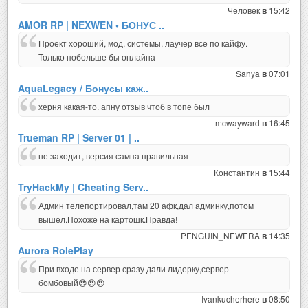
Человек
15:42
в
AMOR RP | NEXWEN • БОНУС ..
Проект хороший, мод, системы, лаучер все по кайфу.
Только побольше бы онлайна
Sanya
07:01
в
AquaLegacy / Бонусы каж..
херня какая-то. апну отзыв чтоб в топе был
mcwayward
16:45
в
Trueman RP | Server 01 | ..
не заходит, версия сампа правильная
Константин
15:44
в
TryHackMy | Cheating Serv..
Админ телепортировал,там 20 афк,дал админку,потом
вышел.Похоже на картошк.Правда!
PENGUIN_NEWERA
14:35
в
Aurora RolePlay
При входе на сервер сразу дали лидерку,сервер
бомбовый😍😍😍
Ivankucherhere
08:50
в