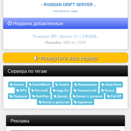
• RUSSIAN DRIFT SERVER ..
Как попасть сюда
Недавно добавленные
Trueman RP | Server 01 | TRUEM..
Онлайн:
945 из 1000
Раскрутите ваш сервер
Сервера по тегам
Новые
DeathMatch
Зомби
Выживание
Gang Wars
RPG
Русский
Адд-Он
Украинский
Бонус
Лидерки
RolePlay
Дрифт
Бонус к уровню
Full RP
Бонус к деньгам
Админки
Реклама