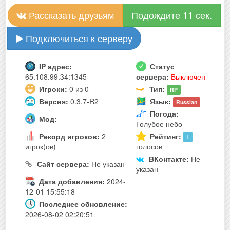
Рассказать друзьям
Подождите 11 сек.
Подключиться к серверу
IP адрес:
Статус
65.108.99.34:1345
сервера:
Выключен
Игроки:
0 из 0
Тип:
RP
Версия:
0.3.7-R2
Язык:
Russian
Погода:
Мод:
-
Голубое небо
Рекорд игроков:
2
Рейтинг:
1
игрок(ов)
голосов
ВКонтакте:
Не
Сайт сервера:
Не указан
указан
Дата добавления:
2024-
12-01 15:55:18
Последнее обновление:
2026-08-02 02:20:51