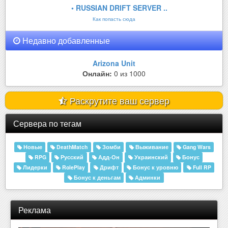
• RUSSIAN DRIFT SERVER ..
Как попасть сюда
Недавно добавленные
Arizona Unit
Онлайн:
0 из 1000
Раскрутите ваш сервер
Сервера по тегам
Новые
DeathMatch
Зомби
Выживание
Gang Wars
RPG
Русский
Адд-Он
Украинский
Бонус
Лидерки
RolePlay
Дрифт
Бонус к уровню
Full RP
Бонус к деньгам
Админки
Реклама