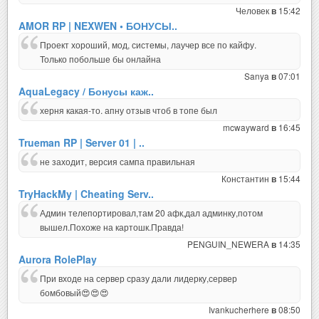
Человек
15:42
в
AMOR RP | NEXWEN • БОНУСЫ..
Проект хороший, мод, системы, лаучер все по кайфу.
Только побольше бы онлайна
Sanya
07:01
в
AquaLegacy / Бонусы каж..
херня какая-то. апну отзыв чтоб в топе был
mcwayward
16:45
в
Trueman RP | Server 01 | ..
не заходит, версия сампа правильная
Константин
15:44
в
TryHackMy | Cheating Serv..
Админ телепортировал,там 20 афк,дал админку,потом
вышел.Похоже на картошк.Правда!
PENGUIN_NEWERA
14:35
в
Aurora RolePlay
При входе на сервер сразу дали лидерку,сервер
бомбовый😍😍😍
Ivankucherhere
08:50
в