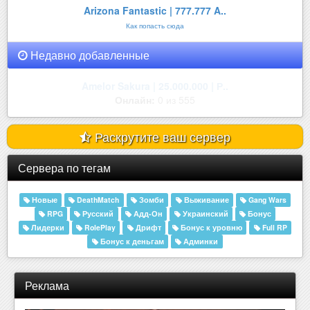
Arizona Fantastic | 777.777 A..
Как попасть сюда
Недавно добавленные
Amelor Sakura | 25.000.000 | Р..
Онлайн:
0 из 555
Раскрутите ваш сервер
Сервера по тегам
Новые
DeathMatch
Зомби
Выживание
Gang Wars
RPG
Русский
Адд-Он
Украинский
Бонус
Лидерки
RolePlay
Дрифт
Бонус к уровню
Full RP
Бонус к деньгам
Админки
Реклама