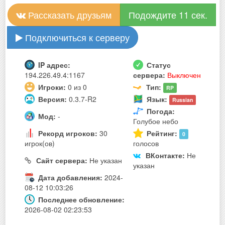
Рассказать друзьям
Подождите 10 сек.
Подключиться к серверу
IP адрес:
Статус
194.226.49.4:1167
сервера:
Выключен
Игроки:
0 из 0
Тип:
RP
Версия:
0.3.7-R2
Язык:
Russian
Погода:
Мод:
-
Голубое небо
Рекорд игроков:
30
Рейтинг:
0
игрок(ов)
голосов
ВКонтакте:
Не
Сайт сервера:
Не указан
указан
Дата добавления:
2024-
08-12 10:03:26
Последнее обновление:
2026-08-02 02:23:53