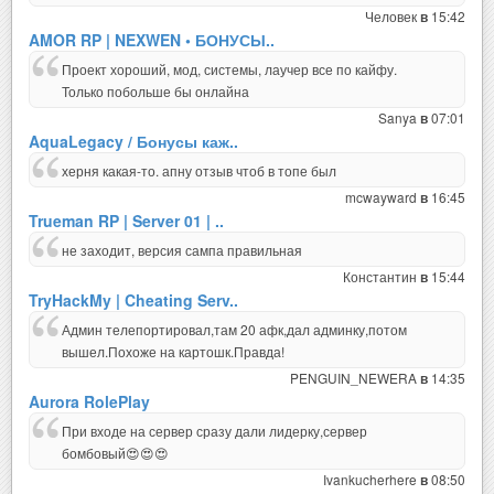
Человек
15:42
в
AMOR RP | NEXWEN • БОНУСЫ..
Проект хороший, мод, системы, лаучер все по кайфу.
Только побольше бы онлайна
Sanya
07:01
в
AquaLegacy / Бонусы каж..
херня какая-то. апну отзыв чтоб в топе был
mcwayward
16:45
в
Trueman RP | Server 01 | ..
не заходит, версия сампа правильная
Константин
15:44
в
TryHackMy | Cheating Serv..
Админ телепортировал,там 20 афк,дал админку,потом
вышел.Похоже на картошк.Правда!
PENGUIN_NEWERA
14:35
в
Aurora RolePlay
При входе на сервер сразу дали лидерку,сервер
бомбовый😍😍😍
Ivankucherhere
08:50
в