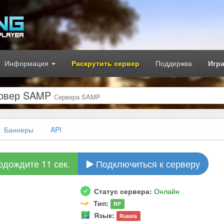
Информация
Раскрутить сервер
Поддержка
Игр
ервер SAMP
Сервера SAMP
Баннеры
API
одождите 10 сек.
Подключиться к серверу
Статус сервера:
Онлайн
Тип:
RP
Язык:
Russia