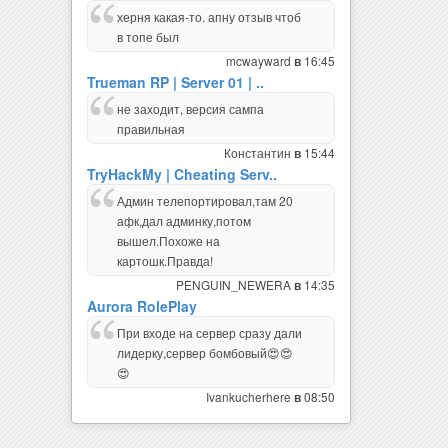
херня какая-то. апну отзыв чтоб
в топе был
mcwayward
16:45
в
Trueman RP | Server 01 | ..
не заходит, версия сампа
правильная
Константин
15:44
в
TryHackMy | Cheating Serv..
Админ телепортировал,там 20
афк,дал админку,потом
вышел.Похоже на
картошк.Правда!
PENGUIN_NEWERA
14:35
в
Aurora RolePlay
При входе на сервер сразу дали
лидерку,сервер бомбовый😍😍
😍
Ivankucherhere
08:50
в