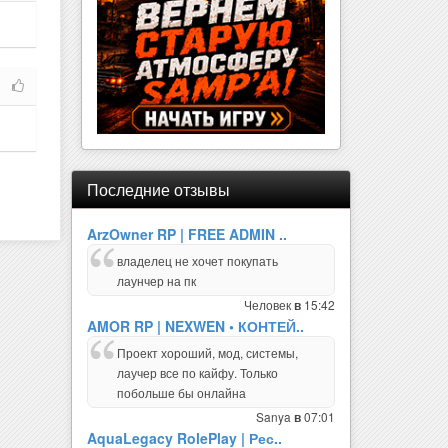
Последние отзывы
ArzOwner RP | FREE ADMIN ..
владелец не хочет покупать
лаунчер на пк
Человек
15:42
в
AMOR RP | NEXWEN • КОНТЕЙ..
Проект хороший, мод, системы,
лаучер все по кайфу. Только
побольше бы онлайна
Sanya
07:01
в
AquaLegacy RolePlay | Рес..