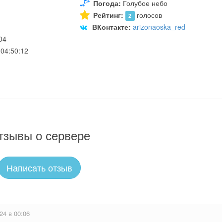
Погода:
Голубое небо
Рейтинг:
голосов
2
ВКонтакте:
arizonaoska_red
04
04:50:12
тзывы о сервере
Написать отзыв
24 в 00:06