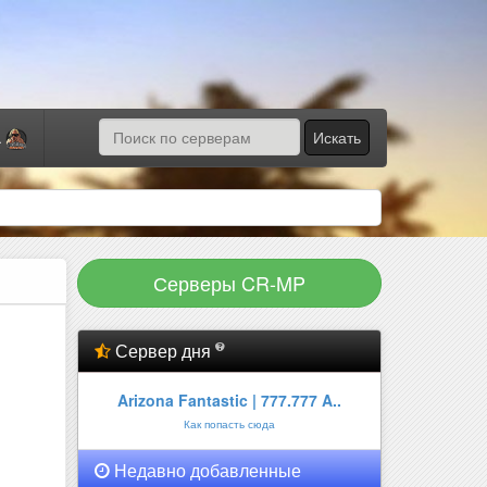
Искать
а
Серверы CR-MP
Сервер дня
Arizona Fantastic | 777.777 A..
Как попасть сюда
Недавно добавленные