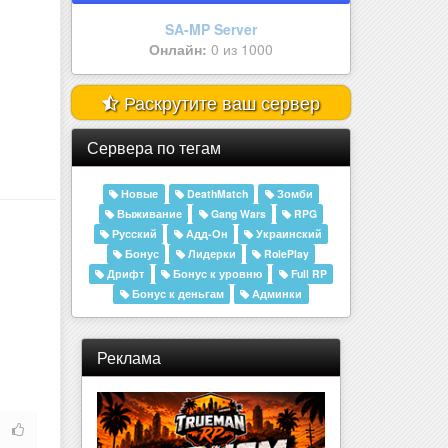
Amelor Sakura | 25.000.000 | Р..
Онлайн:
0 из 555
Раскрутите ваш сервер
Сервера по тегам
Новые
DeathMatch
Зомби
Выживание
Gang Wars
RPG
Русский
Адд-Он
Украинский
Бонус
Лидерки
RolePlay
Дрифт
Бонус к уровню
Full RP
Бонус к деньгам
Админки
Реклама