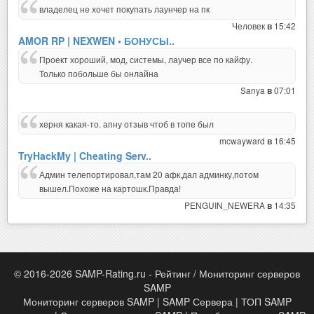
владелец не хочет покупать лаунчер на пк
Человек
15:42
в
AMOR RP | NEXWEN • БОНУСЫ..
Проект хороший, мод, системы, лаучер все по кайфу.
Только побольше бы онлайна
Sanya
07:01
в
херня какая-то. апну отзыв чтоб в топе был
mcwayward
16:45
в
TryHackMy | Cheating Serv..
Админ телепортировал,там 20 афк,дал админку,потом
вышел.Похоже на картошк.Правда!
PENGUIN_NEWERA
14:35
в
© 2016-2026 SAMP-Rating.ru - Рейтинг / Мониторинг серверов
SAMP
Мониторинг серверов SAMP | SAMP Сервера | ТОП SAMP