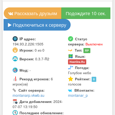
Рассказать друзьям
Подождите 10 сек.
Подключиться к серверу
IP адрес:
Статус
194.93.2.226:1505
сервера:
Выключен
Игроки:
0 из 0
Тип:
RP
Язык:
Версия:
0.3.7-R2
HostGta.Ru
Погода:
Мод:
-
Голубое небо
Рекорд игроков:
6
Рейтинг:
0
игрок(ов)
голосов
Сайт сервера:
ВКонтакте:
montanarp.vkwb.su
montanar_p
Дата добавления:
2024-
07-07 13:19:50
Последнее обновление: