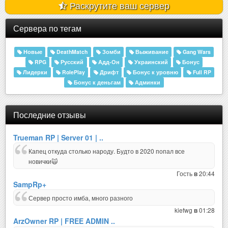
Раскрутите ваш сервер
Сервера по тегам
Новые
DeathMatch
Зомби
Выживание
Gang Wars
RPG
Русский
Адд-Он
Украинский
Бонус
Лидерки
RolePlay
Дрифт
Бонус к уровню
Full RP
Бонус к деньгам
Админки
Последние отзывы
Trueman RP | Server 01 | ..
Капец откуда столько народу. Будто в 2020 попал все
новички🙀
Гость
20:44
в
SampRp+
Сервер просто имба, много разного
kiefwg
01:28
в
ArzOwner RP | FREE ADMIN ..