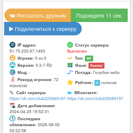
Рассказать друзьям
Подождите 10 сек.
Подключиться к серверу
IP адрес:
Статус сервера:
51.75.232.67:1493
Выключен
Игроки:
0 из 0
Тип:
RP
Версия:
0.3.7-R2
Язык:
Russian
Мод:
-
Погода:
Голубое небо
Рекорд игроков:
72
Рейтинг:
голосов
0
игрок(ов)
Сайт сервера:
ВКонтакте:
https://vk.com/club225689187
https://vk.com/club225689187
Дата добавления:
2024-04-25 19:52:31
Последнее
обновление:
2026-08-02
02:22:58