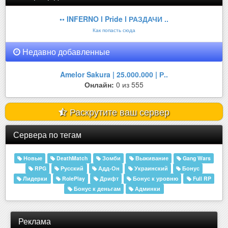
•• INFERNO l Pride l РАЗДАЧИ ..
Как попасть сюда
Недавно добавленные
Amelor Sakura | 25.000.000 | Р..
Онлайн:
0 из 555
Раскрутите ваш сервер
Сервера по тегам
Новые
DeathMatch
Зомби
Выживание
Gang Wars
RPG
Русский
Адд-Он
Украинский
Бонус
Лидерки
RolePlay
Дрифт
Бонус к уровню
Full RP
Бонус к деньгам
Админки
Реклама