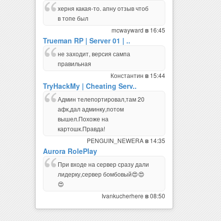
херня какая-то. апну отзыв чтоб
в топе был
mcwayward
16:45
в
Trueman RP | Server 01 | ..
не заходит, версия сампа
правильная
Константин
15:44
в
TryHackMy | Cheating Serv..
Админ телепортировал,там 20
афк,дал админку,потом
вышел.Похоже на
картошк.Правда!
PENGUIN_NEWERA
14:35
в
Aurora RolePlay
При входе на сервер сразу дали
лидерку,сервер бомбовый😍😍
😍
Ivankucherhere
08:50
в