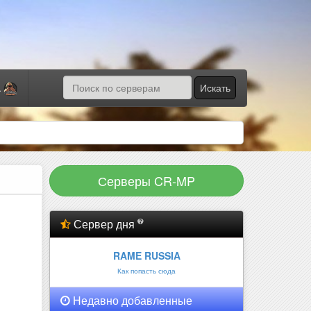
Искать
а
Серверы CR-MP
Сервер дня
RAME RUSSIA
Как попасть сюда
Недавно добавленные