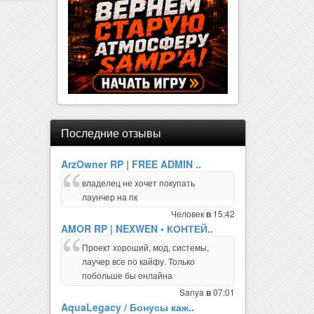
Последние отзывы
ArzOwner RP | FREE ADMIN ..
владелец не хочет покупать
лаунчер на пк
Человек
15:42
в
AMOR RP | NEXWEN • КОНТЕЙ..
Проект хороший, мод, системы,
лаучер все по кайфу. Только
побольше бы онлайна
Sanya
07:01
в
AquaLegacy / Бонусы каж..