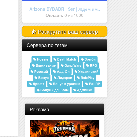
Aurora RolePlay
Онлайн:
0 из 50
Раскрутите ваш сервер
Сервера по тегам
Новые
DeathMatch
Зомби
Выживание
Gang Wars
RPG
Русский
Адд-Он
Украинский
Бонус
Лидерки
RolePlay
Дрифт
Бонус к уровню
Full RP
Бонус к деньгам
Админки
Реклама