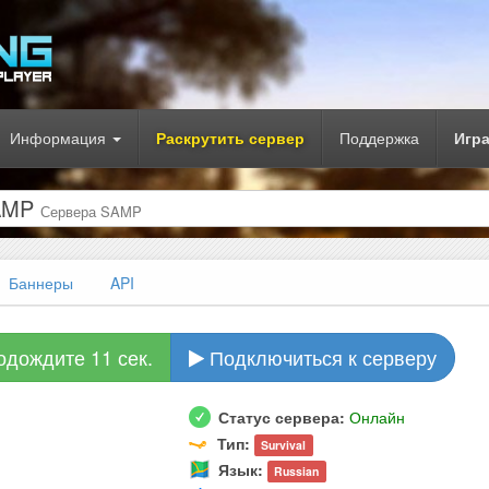
Информация
Раскрутить сервер
Поддержка
Игр
SAMP
Сервера SAMP
Баннеры
API
одождите 10 сек.
Подключиться к серверу
Статус сервера:
Онлайн
Тип:
Survival
Язык:
Russian