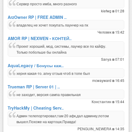
Сервер просто имба, много разного
kiefwg
01:28
в
ArzOwner RP | FREE ADMIN ..
владелец не хочет покупать лаунчер на пк
Человек
15:42
в
AMOR RP | NEXWEN • КОНТЕЙ..
Проект хороший, мод, системы, лаучер все по кайфу.
Только побольше бы онлайна
Sanya
07:01
в
AquaLegacy / Бонусы каж..
херня какая-то. апну отзыв чтоб в топе был
mcwayward
16:45
в
Trueman RP | Server 01 | ..
не заходит, версия сампа правильная
Константин
15:44
в
TryHackMy | Cheating Serv..
Админ телепортировал,там 20 афк,дал админку,потом
вышел.Похоже на картошк.Правда!
PENGUIN_NEWERA
14:35
в