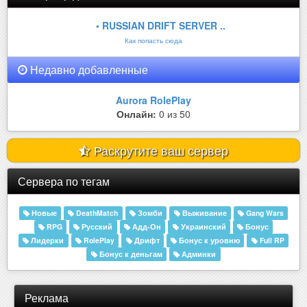
• RUSSIAN DRIFT SERVER ..
Как попасть сюда
Недавно добавленные
Aurora RolePlay
Онлайн:
0 из 50
Раскрутите ваш сервер
Сервера по тегам
Новые
DeathMatch
Зомби
Выживание
Gang Wars
RPG
Русский
Адд-Он
Украинский
Бонус
Лидерки
RolePlay
Дрифт
Бонус к уровню
Full RP
Бонус к деньгам
Админки
Реклама