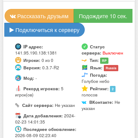
Рассказать друзьям
Подождите 10 сек.
Подключиться к серверу
IP адрес:
Статус
141.95.190.138:1381
сервера:
Выключен
Игроки:
0 из 0
Тип:
RP
Версия:
0.3.7-R2
Язык:
Russia
Погода:
Мод:
-
Голубое небо
Рекорд игроков:
5
Рейтинг:
2
игрок(ов)
голосов
ВКонтакте:
Не
Сайт сервера:
Не указан
указан
Дата добавления:
2024-
02-23 14:01:35
Последнее обновление:
2026-08-09 02:23:40