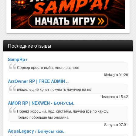
Последние отзывы
SampRp+
Сервер просто имба, много разного
kiefwg
01:28
в
ArzOwner RP | FREE ADMIN ..
владелец не хочет покупать лаунчер на пк
Человек
15:42
в
AMOR RP | NEXWEN • БОНУСЫ..
Проект хороший, мод, системы, лаучер все по кайфу.
Только побольше бы онлайна
Sanya
07:01
в
AquaLegacy / Бонусы каж..