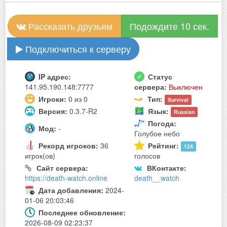
Рассказать друзьям
Подождите 10 сек.
Подключиться к серверу
IP адрес:
Статус
141.95.190.148:7777
сервера:
Выключен
Игроки:
0 из 0
Тип:
Survival
Версия:
0.3.7-R2
Язык:
Russian
Погода:
Мод:
-
Голубое небо
Рекорд игроков:
36
Рейтинг:
124
игрок(ов)
голосов
Сайт сервера:
ВКонтакте:
https://death-watch.online
death__watch
Дата добавления:
2024-
01-06 20:03:46
Последнее обновление:
2026-08-09 02:23:37