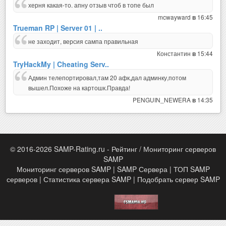
херня какая-то. апну отзыв чтоб в топе был
mcwayward
16:45
в
Trueman RP | Server 01 | ..
не заходит, версия сампа правильная
Константин
15:44
в
TryHackMy | Cheating Serv..
Админ телепортировал,там 20 афк,дал админку,потом
вышел.Похоже на картошк.Правда!
PENGUIN_NEWERA
14:35
в
© 2016-2026 SAMP-Rating.ru - Рейтинг / Мониторинг серверов
SAMP
Мониторинг серверов SAMP | SAMP Сервера | ТОП SAMP
серверов | Статистика сервера SAMP | Подобрать сервер SAMP