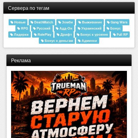
Сервера по тегам
Новые
DeathMatch
Зомби
Выживание
Gang Wars
RPG
Русский
Адд-Он
Украинский
Бонус
Лидерки
RolePlay
Дрифт
Бонус к уровню
Full RP
Бонус к деньгам
Админки
Реклама