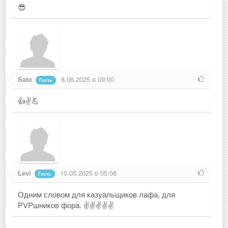
😎
Sato
8.06.2025 в 09:00
Гость
👍✌💪
Levi
10.05.2025 в 05:08
Гость
Одним словом для казуальщиков лафа, для
PVPшников фора. ✌✌✌✌✌