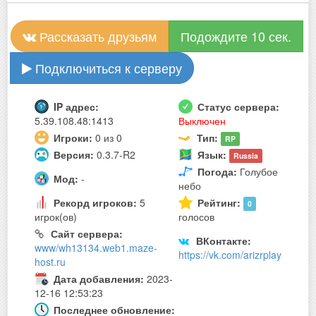
Рассказать друзьям
Подождите 10 сек.
Подключиться к серверу
IP адрес:
Статус сервера:
5.39.108.48:1413
Выключен
Игроки:
0 из 0
Тип:
RP
Версия:
0.3.7-R2
Язык:
Russia
Погода:
Голубое
Мод:
-
небо
Рекорд игроков:
5
Рейтинг:
0
игрок(ов)
голосов
Сайт сервера:
ВКонтакте:
www/wh13134.web1.maze-
https://vk.com/arizrplay
host.ru
Дата добавления:
2023-
12-16 12:53:23
Последнее обновление: