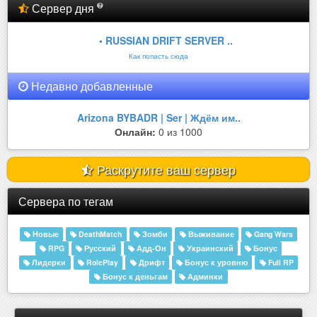
Сервер дня
• RUSSIAN DRIFT SERVER ..
Как попасть сюда
Недавно добавленные
Arizona BYBADR | Ser | Ждём им..
Онлайн:
0 из 1000
Раскрутите ваш сервер
Сервера по тегам
Новые
DeathMatch
Зомби
Выживание
Gang Wars
RPG
Русский
Адд-Он
Украинский
Бонус
Лидерки
RolePlay
Дрифт
Бонус к уровню
Full RP
Бонус к деньгам
Админки