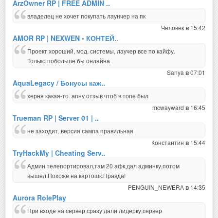
ArzOwner RP | FREE ADMIN ..
владелец не хочет покупать лаунчер на пк
Человек
15:42
в
AMOR RP | NEXWEN • КОНТЕЙ..
Проект хороший, мод, системы, лаучер все по кайфу.
Только побольше бы онлайна
Sanya
07:01
в
AquaLegacy / Бонусы каж..
херня какая-то. апну отзыв чтоб в топе был
mcwayward
16:45
в
Trueman RP | Server 01 | ..
не заходит, версия сампа правильная
Константин
15:44
в
TryHackMy | Cheating Serv..
Админ телепортировал,там 20 афк,дал админку,потом
вышел.Похоже на картошк.Правда!
PENGUIN_NEWERA
14:35
в
Aurora RolePlay
При входе на сервер сразу дали лидерку,сервер