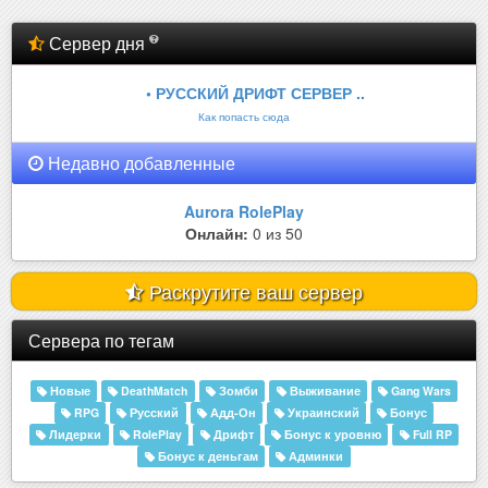
Сервер дня
• РУССКИЙ ДРИФТ СЕРВЕР ..
Как попасть сюда
Недавно добавленные
Aurora RolePlay
Онлайн:
0 из 50
Раскрутите ваш сервер
Сервера по тегам
Новые
DeathMatch
Зомби
Выживание
Gang Wars
RPG
Русский
Адд-Он
Украинский
Бонус
Лидерки
RolePlay
Дрифт
Бонус к уровню
Full RP
Бонус к деньгам
Админки