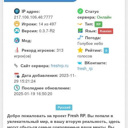
IP адрес:
Статус
217.106.106.46:7777
сервера:
Онлайн
Игроки:
14 из 497
Тип:
RP
Версия:
0.3.7-R2
Язык:
Russian
Погода:
Мод:
Голубое небо
Рекорд игроков:
313
Рейтинг:
0
игрок(ов)
голосов
ВКонтакте:
Сайт сервера:
freshrp.ru
fresh_rp
Дата добавления:
2023-11-
29 15:21:24
Последнее обновление:
2025-01-19 16:50:20
Русский
Добро пожаловать на проект Fresh RP. Вы попали в
увлекательный мир, в вашу вторую реальность, здесь
могут сбыться самые сокровенные ваши мечты. Вы