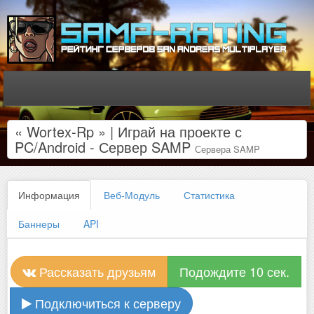
« Wortex-Rp » | Играй на проекте с
PC/Android - Сервер SAMP
Сервера SAMP
Информация
Веб-Модуль
Статистика
Баннеры
API
Рассказать друзьям
Подождите 10 сек.
Подключиться к серверу