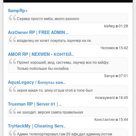
SampRp+
Сервер просто имба, много разного
kiefwg
01:28
в
ArzOwner RP | FREE ADMIN ..
владелец не хочет покупать лаунчер на пк
Человек
15:42
в
AMOR RP | NEXWEN • КОНТЕЙ..
Проект хороший, мод, системы, лаучер все по кайфу.
Только побольше бы онлайна
Sanya
07:01
в
AquaLegacy / Бонусы каж..
херня какая-то. апну отзыв чтоб в топе был
mcwayward
16:45
в
Trueman RP | Server 01 | ..
не заходит, версия сампа правильная
Константин
15:44
в
TryHackMy | Cheating Serv..
Админ телепортировал,там 20 афк,дал админку,потом