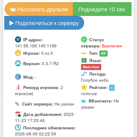
Рассказать друзьям
Подождите 10 сек.
Подключиться к серверу
IP адрес:
Статус
141.95.190.145:1189
сервера:
Выключен
Игроки:
0 из 0
Тип:
RP
Язык:
Версия:
0.3.7-R2
Maze-Host
Погода:
Мод:
-
Голубое небо
Рекорд игроков:
2
Рейтинг:
1
игрок(ов)
голосов
ВКонтакте:
Не
Сайт сервера:
Не указан
указан
Дата добавления:
2023-
11-23 17:25:44
Последнее обновление:
2026-08-09 02:22:39