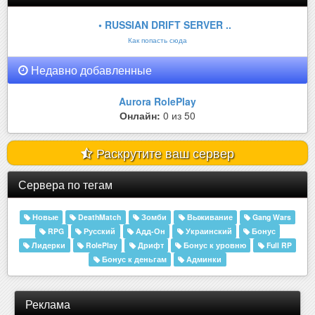
• RUSSIAN DRIFT SERVER ..
Как попасть сюда
Недавно добавленные
Aurora RolePlay
Онлайн:
0 из 50
Раскрутите ваш сервер
Сервера по тегам
Новые
DeathMatch
Зомби
Выживание
Gang Wars
RPG
Русский
Адд-Он
Украинский
Бонус
Лидерки
RolePlay
Дрифт
Бонус к уровню
Full RP
Бонус к деньгам
Админки
Реклама