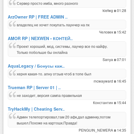
Сервер просто имба, много разного
kiefwg
01:28
в
ArzOwner RP | FREE ADMIN ..
владелец не хочет покупать лаунчер на пк
Человек
15:42
в
AMOR RP | NEXWEN • КОНТЕЙ..
Проект хороший, мод, системы, лаучер все по кайфу.
Только побольше бы онлайна
Sanya
07:01
в
AquaLegacy / Бонусы каж..
херня какая-то. апну отзыв чтоб в топе был
mcwayward
16:45
в
Trueman RP | Server 01 | ..
не заходит, версия сампа правильная
Константин
15:44
в
TryHackMy | Cheating Serv..
Админ телепортировал,там 20 афк,дал админку,потом
вышел.Похоже на картошк.Правда!
PENGUIN_NEWERA
14:35
в