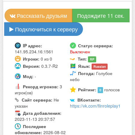
Рассказать друзьям
Подождите 10 сек.
Подключиться к серверу
IP адрес:
Статус сервера:
141.95.234.16:1561
Выключен
Игроки:
0 из 0
Тип:
RP
Версия:
0.3.7-R2
Язык:
Russian
Погода:
Голубое
Мод:
-
небо
Рекорд игроков:
3
Рейтинг:
голосов
0
игрок(ов)
Сайт сервера:
Не
ВКонтакте:
указан
https://vk.com/flinroleplay1
Дата добавления:
2023-11-13 20:37:57
Последнее
обновление:
2026-08-02