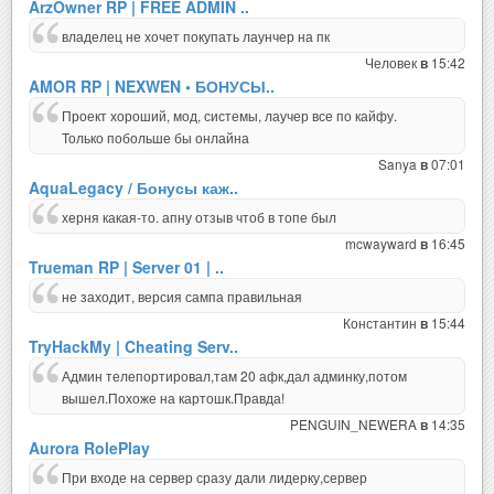
ArzOwner RP | FREE ADMIN ..
владелец не хочет покупать лаунчер на пк
Человек
15:42
в
AMOR RP | NEXWEN • БОНУСЫ..
Проект хороший, мод, системы, лаучер все по кайфу.
Только побольше бы онлайна
Sanya
07:01
в
AquaLegacy / Бонусы каж..
херня какая-то. апну отзыв чтоб в топе был
mcwayward
16:45
в
Trueman RP | Server 01 | ..
не заходит, версия сампа правильная
Константин
15:44
в
TryHackMy | Cheating Serv..
Админ телепортировал,там 20 афк,дал админку,потом
вышел.Похоже на картошк.Правда!
PENGUIN_NEWERA
14:35
в
Aurora RolePlay
При входе на сервер сразу дали лидерку,сервер