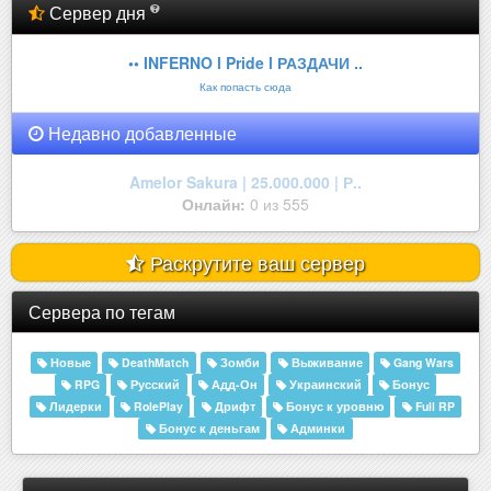
Сервер дня
•• INFERNO l Pride l РАЗДАЧИ ..
Как попасть сюда
Недавно добавленные
Amelor Sakura | 25.000.000 | Р..
Онлайн:
0 из 555
Раскрутите ваш сервер
Сервера по тегам
Новые
DeathMatch
Зомби
Выживание
Gang Wars
RPG
Русский
Адд-Он
Украинский
Бонус
Лидерки
RolePlay
Дрифт
Бонус к уровню
Full RP
Бонус к деньгам
Админки