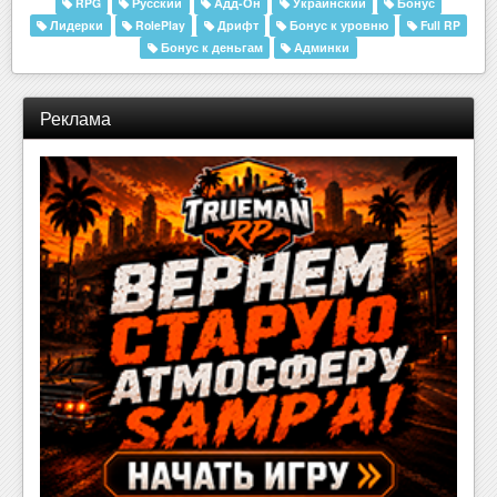
RPG
Русский
Адд-Он
Украинский
Бонус
Лидерки
RolePlay
Дрифт
Бонус к уровню
Full RP
Бонус к деньгам
Админки
Реклама