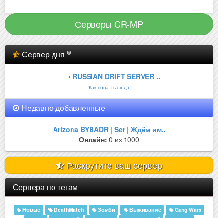
Серверы CR-MP
Сервер дня
• RUSSIAN DRIFT SERVER ..
Как попасть сюда
Недавно добавленные
Arizona BYBADR | Ser | Ждём им..
Онлайн:
0 из 1000
Раскрутите ваш сервер
Сервера по тегам
Новые
DeathMatch
Зомби
Выживание
Gang Wars