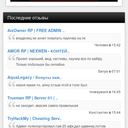
Последние отзывы
ArzOwner RP | FREE ADMIN ..
владелец не хочет покупать лаунчер на пк
Человек
15:42
в
AMOR RP | NEXWEN • КОНТЕЙ..
Проект хороший, мод, системы, лаучер все по кайфу.
Только побольше бы онлайна
Sanya
07:01
в
AquaLegacy / Бонусы каж..
херня какая-то. апну отзыв чтоб в топе был
mcwayward
16:45
в
Trueman RP | Server 01 | ..
не заходит, версия сампа правильная
Константин
15:44
в
TryHackMy | Cheating Serv..
Админ телепортировал,там 20 афк,дал админку,потом