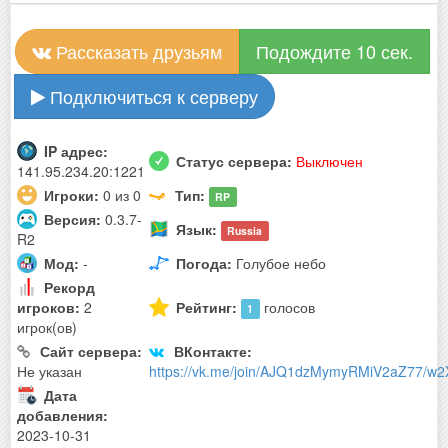
Рассказать друзьям
Подождите 10 сек.
Подключиться к серверу
IP адрес:
Статус сервера:
Выключен
141.95.234.20:1221
Игроки:
0 из 0
Тип:
RP
Версия:
0.3.7-
Язык:
Russia
R2
Мод:
-
Погода:
Голубое небо
Рекорд
игроков:
2
Рейтинг:
голосов
1
игрок(ов)
Сайт сервера:
ВКонтакте:
Не указан
https://vk.me/join/AJQ1dzMymyRMiV2aZ77/w2
Дата
добавления:
2023-10-31