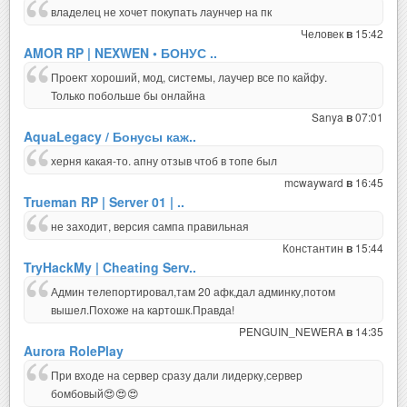
владелец не хочет покупать лаунчер на пк
Человек
15:42
в
AMOR RP | NEXWEN • БОНУС ..
Проект хороший, мод, системы, лаучер все по кайфу.
Только побольше бы онлайна
Sanya
07:01
в
AquaLegacy / Бонусы каж..
херня какая-то. апну отзыв чтоб в топе был
mcwayward
16:45
в
Trueman RP | Server 01 | ..
не заходит, версия сампа правильная
Константин
15:44
в
TryHackMy | Cheating Serv..
Админ телепортировал,там 20 афк,дал админку,потом
вышел.Похоже на картошк.Правда!
PENGUIN_NEWERA
14:35
в
Aurora RolePlay
При входе на сервер сразу дали лидерку,сервер
бомбовый😍😍😍