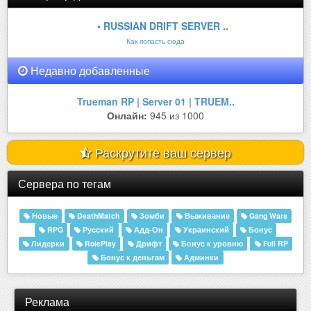
• RUSSIAN DRIFT SERVER ..
Как попасть сюда
Недавно добавленные
Trueman RP | Server 01 | TRUEM..
Онлайн:
945 из 1000
Раскрутите ваш сервер
Сервера по тегам
Новые
DeathMatch
Зомби
Выживание
Gang Wars
RPG
Русский
Адд-Он
Украинский
Бонус
Лидерки
RolePlay
Дрифт
Бонус к уровню
Full RP
Бонус к деньгам
Админки
Реклама