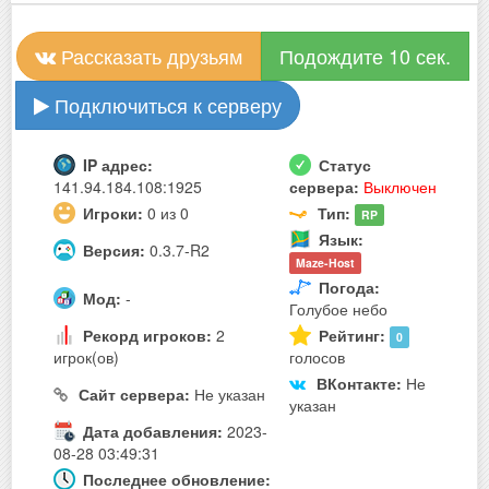
Рассказать друзьям
Подождите 10 сек.
Подключиться к серверу
IP адрес:
Статус
141.94.184.108:1925
сервера:
Выключен
Игроки:
0 из 0
Тип:
RP
Язык:
Версия:
0.3.7-R2
Maze-Host
Погода:
Мод:
-
Голубое небо
Рекорд игроков:
2
Рейтинг:
0
игрок(ов)
голосов
ВКонтакте:
Не
Сайт сервера:
Не указан
указан
Дата добавления:
2023-
08-28 03:49:31
Последнее обновление: