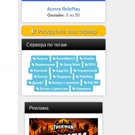
Trueman RP | Server 01 | TRUEM..
Онлайн:
944 из 1000
Раскрутите ваш сервер
Сервера по тегам
Новые
DeathMatch
Зомби
Выживание
Gang Wars
RPG
Русский
Адд-Он
Украинский
Бонус
Лидерки
RolePlay
Дрифт
Бонус к уровню
Full RP
Бонус к деньгам
Админки
Реклама