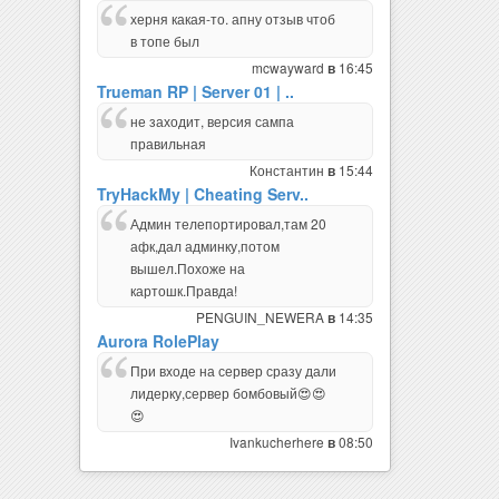
херня какая-то. апну отзыв чтоб
в топе был
mcwayward
16:45
в
Trueman RP | Server 01 | ..
не заходит, версия сампа
правильная
Константин
15:44
в
TryHackMy | Cheating Serv..
Админ телепортировал,там 20
афк,дал админку,потом
вышел.Похоже на
картошк.Правда!
PENGUIN_NEWERA
14:35
в
Aurora RolePlay
При входе на сервер сразу дали
лидерку,сервер бомбовый😍😍
😍
Ivankucherhere
08:50
в