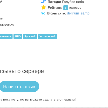
UA
Погода:
Голубое небо
Рейтинг:
голосов
5
ВКонтакте:
delirium_samp
32
06:20:28
живание
RPG
Русский
Украинский
тзывы о сервере
Написать отзыв
у пока нету, но вы можете сделать это первым!