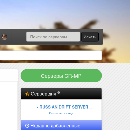
Искать
а
Серверы CR-MP
Сервер дня
• RUSSIAN DRIFT SERVER ..
Как попасть сюда
Недавно добавленные