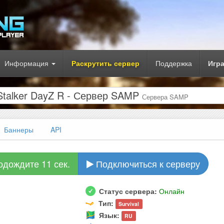
Информация
Раскрутить сервер
Поддержка
Игр
e Stalker DayZ R - Сервер SAMP
Сервера SAMP
Баннеры
API
одождите 10 сек.
Подключиться к серверу
Статус сервера:
Онлайн
Тип:
Survival
Язык:
RU