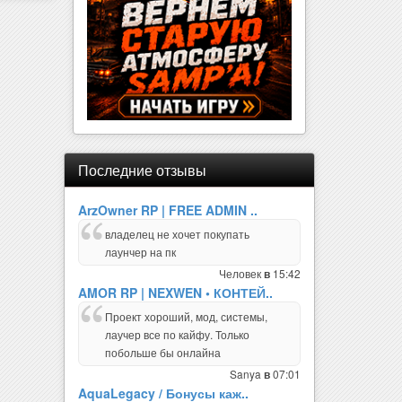
Последние отзывы
ArzOwner RP | FREE ADMIN ..
владелец не хочет покупать
лаунчер на пк
Человек
15:42
в
AMOR RP | NEXWEN • КОНТЕЙ..
Проект хороший, мод, системы,
лаучер все по кайфу. Только
побольше бы онлайна
Sanya
07:01
в
AquaLegacy / Бонусы каж..