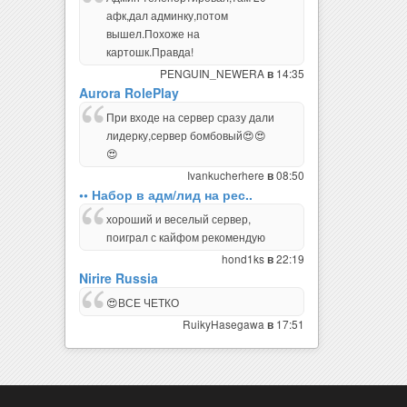
афк,дал админку,потом
вышел.Похоже на
картошк.Правда!
PENGUIN_NEWERA
14:35
в
Aurora RolePlay
При входе на сервер сразу дали
лидерку,сервер бомбовый😍😍
😍
Ivankucherhere
08:50
в
•• Набор в адм/лид на рес..
хороший и веселый сервер,
поиграл с кайфом рекомендую
hond1ks
22:19
в
Nirire Russia
😍ВСЕ ЧЕТКО
RuikyHasegawa
17:51
в