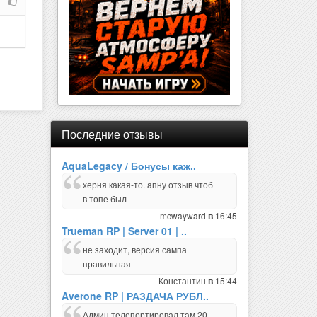
Последние отзывы
AquaLegacy / Бонусы каж..
херня какая-то. апну отзыв чтоб
в топе был
mcwayward
16:45
в
Trueman RP | Server 01 | ..
не заходит, версия сампа
правильная
Константин
15:44
в
Averone RP | РАЗДАЧА РУБЛ..
Админ телепортировал,там 20