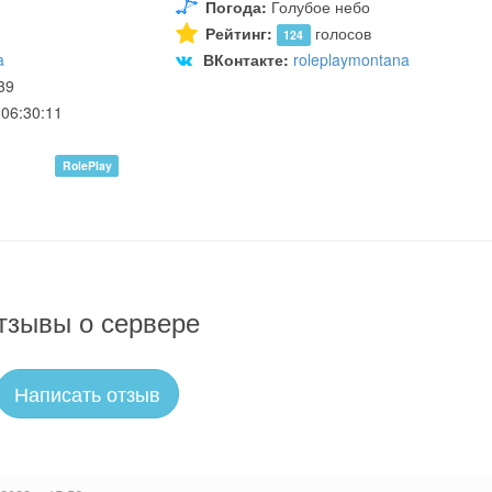
Погода:
Голубое небо
Рейтинг:
голосов
124
a
ВКонтакте:
roleplaymontana
39
06:30:11
RolePlay
тзывы о сервере
Написать отзыв