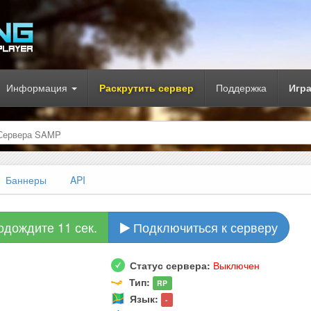
Информация
Раскрутить сервер
Поддержка
Игр
Сервера SAMP
Баннеры
API
одождите 10 сек.
Подключиться к серверу
Статус сервера:
Выключен
Тип:
RP
Язык:
-