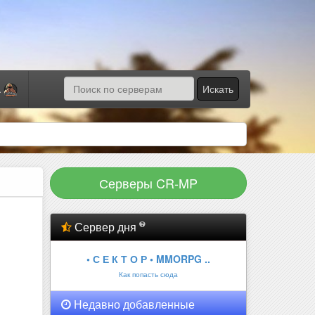
Искать
а
Серверы CR-MP
Сервер дня
• С Е К Т О Р • MMORPG ..
Как попасть сюда
Недавно добавленные