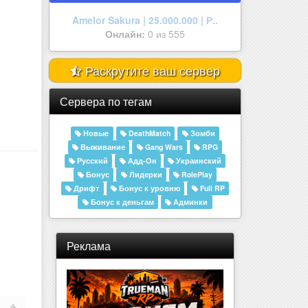
Aurora RolePlay
Онлайн:
0 из 50
Раскрутите ваш сервер
Сервера по тегам
Новые
DeathMatch
Зомби
Выживание
Gang Wars
RPG
Русский
Адд-Он
Украинский
Бонус
Лидерки
RolePlay
Дрифт
Бонус к уровню
Full RP
Бонус к деньгам
Админки
Реклама