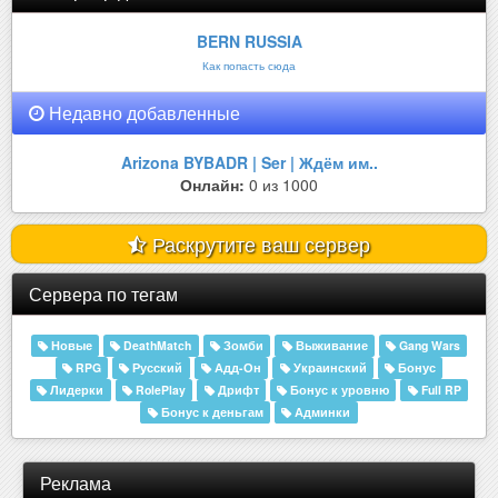
BERN RUSSIA
Как попасть сюда
Недавно добавленные
Arizona BYBADR | Ser | Ждём им..
Онлайн:
0 из 1000
Раскрутите ваш сервер
Сервера по тегам
Новые
DeathMatch
Зомби
Выживание
Gang Wars
RPG
Русский
Адд-Он
Украинский
Бонус
Лидерки
RolePlay
Дрифт
Бонус к уровню
Full RP
Бонус к деньгам
Админки
Реклама