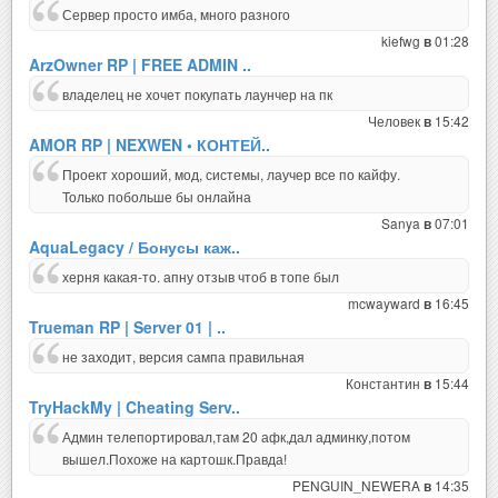
Сервер просто имба, много разного
kiefwg
01:28
в
ArzOwner RP | FREE ADMIN ..
владелец не хочет покупать лаунчер на пк
Человек
15:42
в
AMOR RP | NEXWEN • КОНТЕЙ..
Проект хороший, мод, системы, лаучер все по кайфу.
Только побольше бы онлайна
Sanya
07:01
в
AquaLegacy / Бонусы каж..
херня какая-то. апну отзыв чтоб в топе был
mcwayward
16:45
в
Trueman RP | Server 01 | ..
не заходит, версия сампа правильная
Константин
15:44
в
TryHackMy | Cheating Serv..
Админ телепортировал,там 20 афк,дал админку,потом
вышел.Похоже на картошк.Правда!
PENGUIN_NEWERA
14:35
в