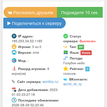
Рассказать друзьям
Подождите 10 сек.
Подключиться к серверу
IP адрес:
Статус
185.253.34.52:1185
сервера:
Выключен
Игроки:
0 из 0
Тип:
RP
Версия:
crce
Язык:
Russia
Погода:
Мод:
-
Голубое небо
Рекорд игроков:
9
Рейтинг:
1
игрок(ов)
голосов
ВКонтакте:
Сайт сервера:
worldrp.ru/
world_vk_rp
Дата добавления:
2023-
01-03 23:27:18
Последнее обновление:
2026-08-09 02:20:46