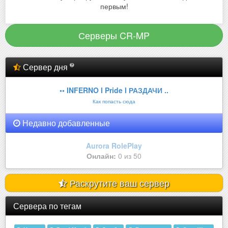
первым!
Серверы CR-MP
Сервер дня
•• INFERNO l Pride l РАЗДАЧИ ..
Как попасть сюда
Недавно добавленные
Aurora RolePlay
Онлайн:
0 из 50
Раскрутите ваш сервер
Сервера по тегам