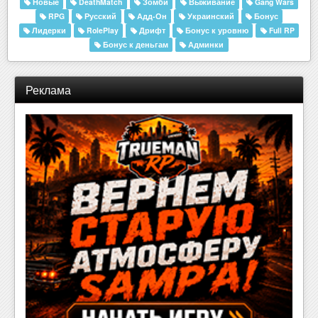
Новые
DeathMatch
Зомби
Выживание
Gang Wars
RPG
Русский
Адд-Он
Украинский
Бонус
Лидерки
RolePlay
Дрифт
Бонус к уровню
Full RP
Бонус к деньгам
Админки
Реклама