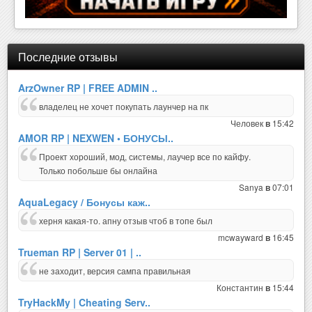
Последние отзывы
ArzOwner RP | FREE ADMIN ..
владелец не хочет покупать лаунчер на пк
Человек
15:42
в
AMOR RP | NEXWEN • БОНУСЫ..
Проект хороший, мод, системы, лаучер все по кайфу.
Только побольше бы онлайна
Sanya
07:01
в
AquaLegacy / Бонусы каж..
херня какая-то. апну отзыв чтоб в топе был
mcwayward
16:45
в
Trueman RP | Server 01 | ..
не заходит, версия сампа правильная
Константин
15:44
в
TryHackMy | Cheating Serv..