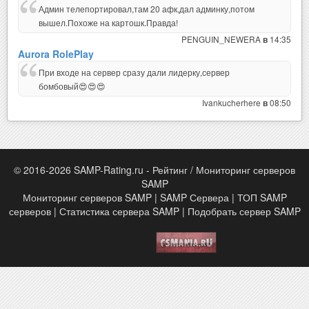
Админ телепортировал,там 20 афк,дал админку,потом
вышел.Похоже на картошк.Правда!
PENGUIN_NEWERA
14:35
в
Aurora RolePlay
При входе на сервер сразу дали лидерку,сервер
бомбовый😍😍😍
Ivankucherhere
08:50
в
© 2016-2026 SAMP-Rating.ru - Рейтинг / Мониторинг серверов
SAMP
Мониторинг серверов SAMP | SAMP Сервера | ТОП SAMP
серверов | Статистика сервера SAMP | Подобрать сервер SAMP