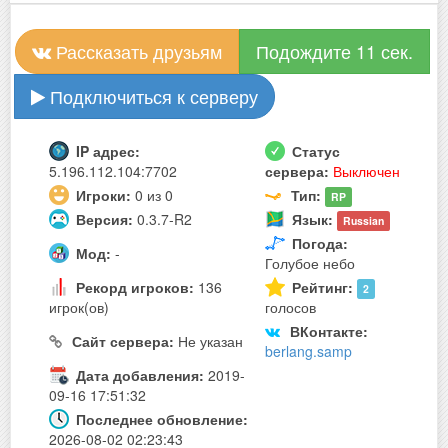
Рассказать друзьям
Подождите 10 сек.
Подключиться к серверу
IP адрес:
Статус
5.196.112.104:7702
сервера:
Выключен
Игроки:
0 из 0
Тип:
RP
Версия:
0.3.7-R2
Язык:
Russian
Погода:
Мод:
-
Голубое небо
Рекорд игроков:
136
Рейтинг:
2
игрок(ов)
голосов
ВКонтакте:
Сайт сервера:
Не указан
berlang.samp
Дата добавления:
2019-
09-16 17:51:32
Последнее обновление:
2026-08-02 02:23:43