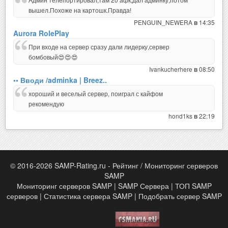
вышел.Похоже на картошк.Правда!
PENGUIN_NEWERA
14:35
в
Aurora RolePlay
При входе на сервер сразу дали лидерку,сервер
бомбовый😍😍😍
Ivankucherhere
08:50
в
•• Вводи /adminka | Breez..
хороший и веселый сервер, поиграл с кайфом
рекомендую
hond1ks
22:19
в
© 2016-2026 SAMP-Rating.ru - Рейтинг / Мониторинг серверов
SAMP
Мониторинг серверов SAMP | SAMP Сервера | ТОП SAMP
серверов | Статистика сервера SAMP | Подобрать сервер SAMP