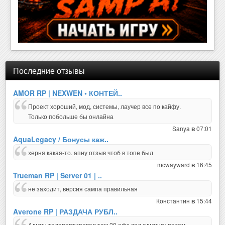
Последние отзывы
AMOR RP | NEXWEN • КОНТЕЙ..
Проект хороший, мод, системы, лаучер все по кайфу.
Только побольше бы онлайна
Sanya
07:01
в
AquaLegacy / Бонусы каж..
херня какая-то. апну отзыв чтоб в топе был
mcwayward
16:45
в
Trueman RP | Server 01 | ..
не заходит, версия сампа правильная
Константин
15:44
в
Averone RP | РАЗДАЧА РУБЛ..
Админ телепортировал,там 20 афк,дал админку,потом