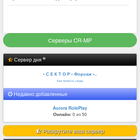
Серверы CR-MP
Сервер дня
• С Е К Т О Р • Форсаж •..
Как попасть сюда
Недавно добавленные
Aurora RolePlay
Онлайн:
0 из 50
Раскрутите ваш сервер