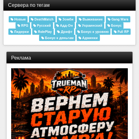
Сервера по тегам
Новые
DeathMatch
Зомби
Выживание
Gang Wars
RPG
Русский
Адд-Он
Украинский
Бонус
Лидерки
RolePlay
Дрифт
Бонус к уровню
Full RP
Бонус к деньгам
Админки
Реклама