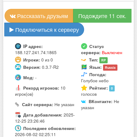
Рассказать друзьям
Подождите 11 сек.
Подключиться к серверу
IP адрес:
Статус
188.127.241.74:1865
сервера:
Выключен
Игроки:
0 из 0
Тип:
RP
Версия:
0.3.7-R2
Язык:
Russia
Погода:
Мод:
-
Голубое небо
Рекорд игроков:
10
Рейтинг:
0
игрок(ов)
голосов
ВКонтакте:
Не
Сайт сервера:
Не указан
указан
Дата добавления:
2025-
12-25 23:26:46
Последнее обновление:
2026-08-02 02:25:11