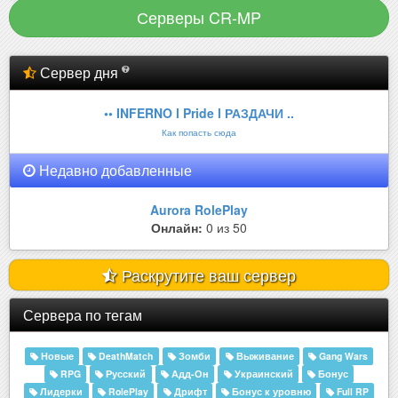
Серверы CR-MP
Сервер дня
•• INFERNO l Pride l РАЗДАЧИ ..
Как попасть сюда
Недавно добавленные
Aurora RolePlay
Онлайн:
0 из 50
Раскрутите ваш сервер
Сервера по тегам
Новые
DeathMatch
Зомби
Выживание
Gang Wars
RPG
Русский
Адд-Он
Украинский
Бонус
Лидерки
RolePlay
Дрифт
Бонус к уровню
Full RP