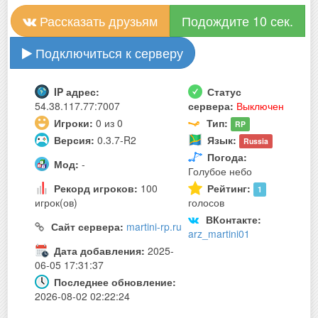
Рассказать друзьям
Подождите 10 сек.
Подключиться к серверу
IP адрес:
Статус
54.38.117.77:7007
сервера:
Выключен
Игроки:
0 из 0
Тип:
RP
Версия:
0.3.7-R2
Язык:
Russia
Погода:
Мод:
-
Голубое небо
Рекорд игроков:
100
Рейтинг:
1
игрок(ов)
голосов
ВКонтакте:
Сайт сервера:
martini-rp.ru
arz_martini01
Дата добавления:
2025-
06-05 17:31:37
Последнее обновление:
2026-08-02 02:22:24