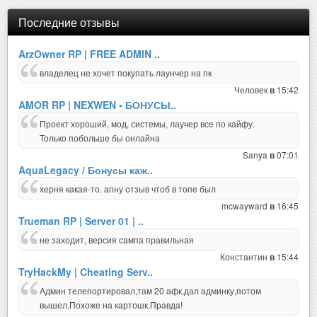
Последние отзывы
ArzOwner RP | FREE ADMIN ..
владелец не хочет покупать лаунчер на пк
Человек
15:42
в
AMOR RP | NEXWEN • БОНУСЫ..
Проект хороший, мод, системы, лаучер все по кайфу.
Только побольше бы онлайна
Sanya
07:01
в
AquaLegacy / Бонусы каж..
херня какая-то. апну отзыв чтоб в топе был
mcwayward
16:45
в
Trueman RP | Server 01 | ..
не заходит, версия сампа правильная
Константин
15:44
в
TryHackMy | Cheating Serv..
Админ телепортировал,там 20 афк,дал админку,потом
вышел.Похоже на картошк.Правда!