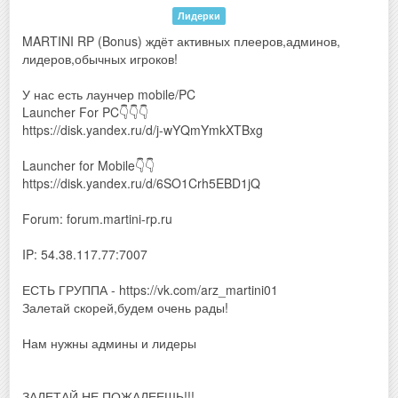
Лидерки
MARTINI RP (Bonus) ждёт активных плееров,админов,
лидеров,обычных игроков!
У нас есть лаунчер mobile/PC
Launcher For PC👇👇👇
https://disk.yandex.ru/d/j-wYQmYmkXTBxg
Launcher for Mobile👇👇
https://disk.yandex.ru/d/6SO1Crh5EBD1jQ
Forum: forum.martini-rp.ru
IP: 54.38.117.77:7007
ЕСТЬ ГРУППА - https://vk.com/arz_martini01
Залетай скорей,будем очень рады!
Нам нужны админы и лидеры
ЗАЛЕТАЙ НЕ ПОЖАЛЕЕШЬ!!!