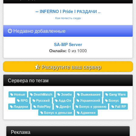
•• INFERNO l Pride l РАЗДАЧИ ..
Как попасть сюда
Недавно добавленные
SA-MP Server
Онлайн:
0 из 1000
Раскрутите ваш сервер
Сервера по тегам
Новые
DeathMatch
Зомби
Выживание
Gang Wars
RPG
Русский
Адд-Он
Украинский
Бонус
Лидерки
RolePlay
Дрифт
Бонус к уровню
Full RP
Бонус к деньгам
Админки
Реклама