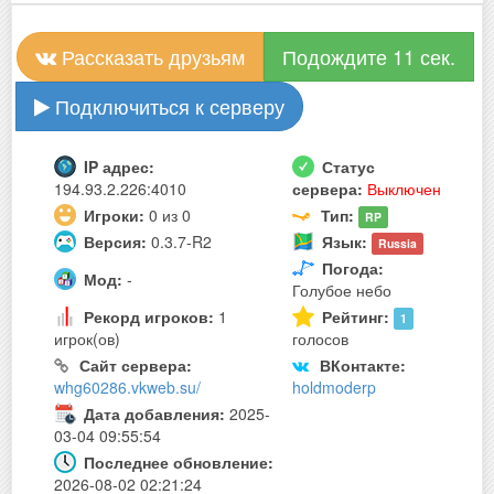
Рассказать друзьям
Подождите 11 сек.
Подключиться к серверу
IP адрес:
Статус
194.93.2.226:4010
сервера:
Выключен
Игроки:
0 из 0
Тип:
RP
Версия:
0.3.7-R2
Язык:
Russia
Погода:
Мод:
-
Голубое небо
Рекорд игроков:
1
Рейтинг:
1
игрок(ов)
голосов
Сайт сервера:
ВКонтакте:
whg60286.vkweb.su/
holdmoderp
Дата добавления:
2025-
03-04 09:55:54
Последнее обновление:
2026-08-02 02:21:24