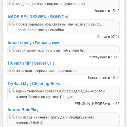
владелец не хочет покупать лаунчер на пк
Человек
15:42
в
AMOR RP | NEXWEN • БОНУСЫ..
Проект хороший, мод, системы, лаучер все по кайфу.
Только побольше бы онлайна
Sanya
07:01
в
AquaLegacy / Бонусы каж..
херня какая-то. апну отзыв чтоб в топе был
mcwayward
16:45
в
Trueman RP | Server 01 | ..
не заходит, версия сампа правильная
Константин
15:44
в
TryHackMy | Cheating Serv..
Админ телепортировал,там 20 афк,дал админку,потом
вышел.Похоже на картошк.Правда!
PENGUIN_NEWERA
14:35
в
Aurora RolePlay
При входе на сервер сразу дали лидерку,сервер
бомбовый😍😍😍